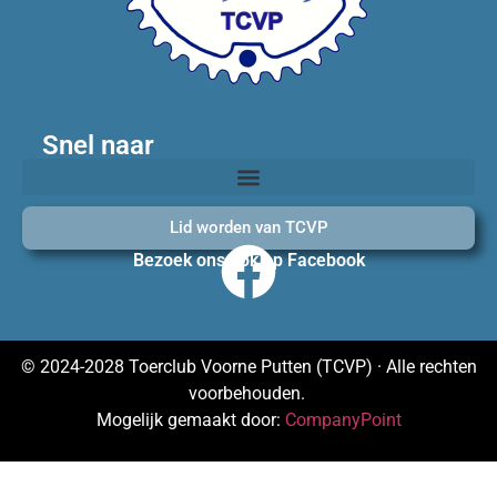
Snel naar
Lid worden van TCVP
Bezoek ons ook op Facebook
© 2024-2028 Toerclub Voorne Putten (TCVP) · Alle rechten
voorbehouden.
Mogelijk gemaakt door:
CompanyPoint