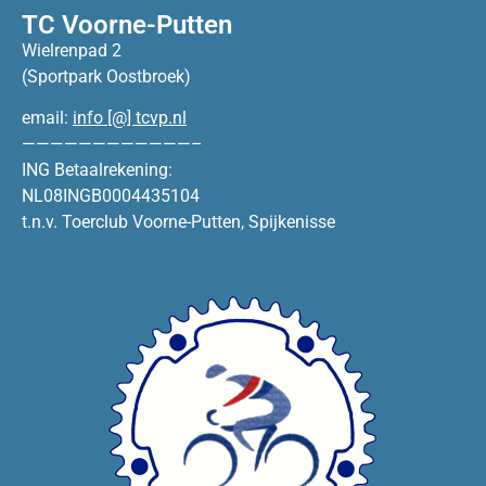
TC Voorne-Putten
Wielrenpad 2
(Sportpark Oostbroek)
email:
info [@] tcvp.nl
————————————–
ING Betaalrekening:
NL08INGB0004435104
t.n.v. Toerclub Voorne-Putten, Spijkenisse