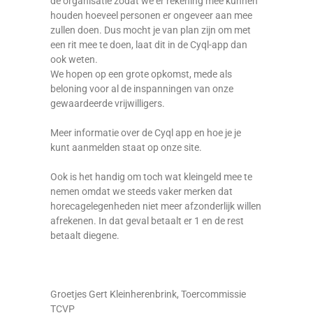
de organisatie zodat we er rekening mee kunnen
houden hoeveel personen er ongeveer aan mee
zullen doen. Dus mocht je van plan zijn om met
een rit mee te doen, laat dit in de Cyql-app dan
ook weten.
We hopen op een grote opkomst, mede als
beloning voor al de inspanningen van onze
gewaardeerde vrijwilligers.
Meer informatie over de Cyql app en hoe je je
kunt aanmelden staat op onze site.
Ook is het handig om toch wat kleingeld mee te
nemen omdat we steeds vaker merken dat
horecagelegenheden niet meer afzonderlijk willen
afrekenen. In dat geval betaalt er 1 en de rest
betaalt diegene.
Groetjes Gert Kleinherenbrink, Toercommissie
TCVP