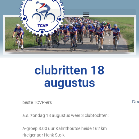
clubritten 18
augustus
Dee
beste TCVP-ers
a.s.
zondag 18 augustus
weer 3 clubtochten:
A-groep
8.00 uur
Kalmthoutse heide 162 km
riteigenaar Henk Stolk