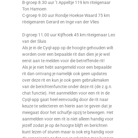
B-groep
8.30 uur
’t Appeltje 119 km riteigenaar
Ton Hamoen
C-groep
9.00 uur
Rondje Hoekse Waard 75 km
riteigenaren Gerard en Inge van der Vlies
D-groep
11.00 uur
Kijfhoek 45 km riteigenaar Leo
van der Sluis
Als je in de Cyql-app op de hoogte gehouden wilt
worden over een bepaalde rit dan dien je je wel
eerst aan te melden voor die betreffende rit!
Als je je niet hebt aangemeld voor een bepaalde
rit dan ontvang je namelijk ook geen updates
over deze rit en kun je ook geen gebruikmaken
van de berichtenfunctie onder deze rit (de z.g.n.
chat functie). Het aanmelden voor een rit in de
Cyql-app gaat heel eenvoudig door de rit naar
keuze te selecteren en hierin aan te geven dat je
meegaat door het schuifje opzij te bewegen. Het
aanmelden voor een rit is niet alleen handig voor
jezelf zodat je op de hoogte blijft en berichten
kunt lezen of sturen maar is ook erg handig voor