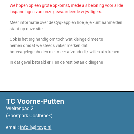
We hopen op een grote opkomst, mede als beloning voor al de
inspanningen van onze gewaardeerde vrijwilligers.
Meer informatie over de Cyql-app en hoe je je kunt aanmelden
staat op onze site.
Ook is het erg handig om toch wat kleingeld mee te
nemen omdat we steeds vaker merken dat
horecagelegenheden niet meer afzonderlijk willen afrekenen.
In dat geval betaald er 1 en de rest betaald diegene
TC Voorne-Putten
Wielrenpad 2
(Sportpark Oostbroek)
email:
info [@] tcvp.nl