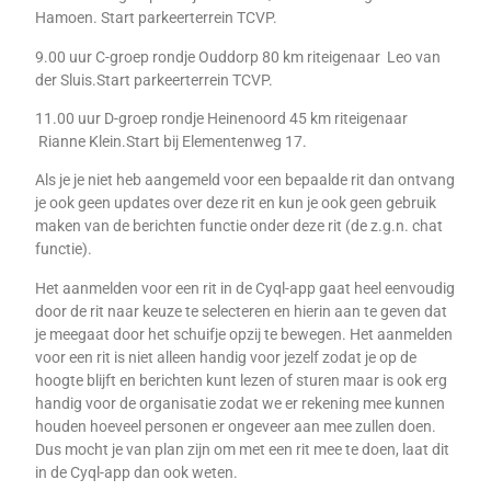
Hamoen. Start parkeerterrein TCVP.
9.00 uur C-groep rondje Ouddorp 80 km riteigenaar Leo van
der Sluis.Start parkeerterrein TCVP.
11.00 uur D-groep rondje Heinenoord 45 km riteigenaar
Rianne Klein.Start bij Elementenweg 17.
Als je je niet heb aangemeld voor een bepaalde rit dan ontvang
je ook geen updates over deze rit en kun je ook geen gebruik
maken van de berichten functie onder deze rit (de z.g.n. chat
functie).
Het aanmelden voor een rit in de Cyql-app gaat heel eenvoudig
door de rit naar keuze te selecteren en hierin aan te geven dat
je meegaat door het schuifje opzij te bewegen. Het aanmelden
voor een rit is niet alleen handig voor jezelf zodat je op de
hoogte blijft en berichten kunt lezen of sturen maar is ook erg
handig voor de organisatie zodat we er rekening mee kunnen
houden hoeveel personen er ongeveer aan mee zullen doen.
Dus mocht je van plan zijn om met een rit mee te doen, laat dit
in de Cyql-app dan ook weten.