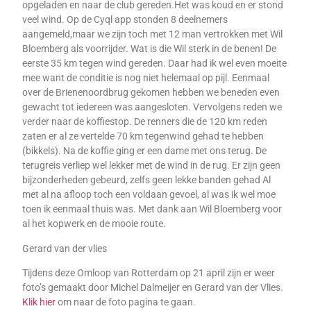
opgeladen en naar de club gereden.Het was koud en er stond
veel wind. Op de Cyql app stonden 8 deelnemers
aangemeld,maar we zijn toch met 12 man vertrokken met Wil
Bloemberg als voorrijder. Wat is die Wil sterk in de benen! De
eerste 35 km tegen wind gereden. Daar had ik wel even moeite
mee want de conditie is nog niet helemaal op pijl. Eenmaal
over de Brienenoordbrug gekomen hebben we beneden even
gewacht tot iedereen was aangesloten. Vervolgens reden we
verder naar de koffiestop. De renners die de 120 km reden
zaten er al ze vertelde 70 km tegenwind gehad te hebben
(bikkels). Na de koffie ging er een dame met ons terug. De
terugreis verliep wel lekker met de wind in de rug. Er zijn geen
bijzonderheden gebeurd, zelfs geen lekke banden gehad Al
met al na afloop toch een voldaan gevoel, al was ik wel moe
toen ik eenmaal thuis was. Met dank aan Wil Bloemberg voor
al het kopwerk en de mooie route.
Gerard van der vlies
Tijdens deze Omloop van Rotterdam op 21 april zijn er weer
foto’s gemaakt door Michel Dalmeijer en Gerard van der Vlies.
Klik hier
om naar de foto pagina te gaan.