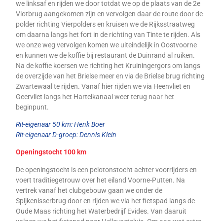
we linksaf en rijden we door totdat we op de plaats van de 2e
Vlotbrug aangekomen zijn en vervolgen daar de route door de
polder richting Vierpolders en kruisen we de Rijksstraatweg
om daarna langs het fort in de richting van Tinte te rijden. Als
w
e onze weg vervolgen komen we uiteindelijk in Oostvoorne
en kunnen we de koffie bij restaurant de Duinrand al ruiken.
Na de koffie koersen we richting het Kruiningergors om langs
de overzijde van het Brielse meer en via de Brielse brug richting
Zwartewaal te
rijden. Vanaf hier rijden we via Heenvliet en
Geervliet langs het Hartelkanaal weer terug naar het
beginpunt.
Rit-eigenaar 50 km: Henk Boer
Rit-eigenaar D-groep: Dennis Klein
Opening
stocht 100 km
De openingstocht is een pelotonstocht achter voorrijders en
voert traditiegetrouw o
ver het eiland Voorne-Putten. Na
vertrek vanaf het clubgebouw gaan we onder de
Spijkenisserbrug door en rijden we via het fietspad langs de
Oude Maas richting het Waterbedrijf Evides. Van daaruit