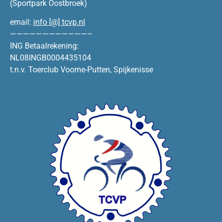
(Sportpark Oostbroek)
email:
info [@] tcvp.nl
————————————–
ING Betaalrekening:
NL08INGB0004435104
t.n.v. Toerclub Voorne-Putten, Spijkenisse