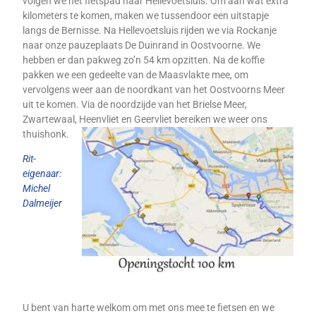
volgen
we het fietspad naar Hellevoet
sluis. Om aan wat extra
kilometers te kome
n, maken we tussendoor een uitstapje
langs de Bernisse. Na Hellevoetsluis rijden we via Rockanje
naar onze pauzeplaats De Duinrand in Oostvoorne. We
hebben er dan pakweg zo’n 54 km opzitten. Na de koffie
pakken we een gedeelte van de Maasvlakte
mee, om
vervolgens weer aan de noordkant van het Oostvoorns Meer
uit te komen. Via de noordzijde van het Brielse Meer,
Zwartewaal, Heenvliet en Geervliet bereiken we weer ons
thuishonk.
Rit-
eigenaar:
Michel
Dalmeijer
U bent van harte welkom om met ons mee te fietsen en we