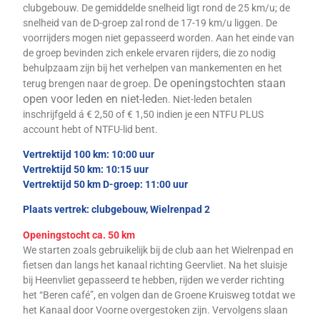
clubgebouw. De gemiddelde snelheid ligt rond de 25 km/u; de
snelheid van de D-groep zal rond de 17-19 km/u liggen. De
voorrijders mogen niet gepasseerd worden. Aan het einde van
de groep bevinden zich enkele ervaren rijders, die zo nodig
behulpzaam zijn bij het verhelpen van mankementen en het
De openingstochten staan
terug brengen naar de groep.
open voor leden en niet-led
en. Niet-leden betalen
in
schrijfgeld á € 2,50 of € 1,50 indien je een NTFU PLUS
account hebt of NTFU-lid bent.
Vertrektijd 100 km: 10:00 uur
Vertrektijd 50 km: 10:15 uur
Vertrektijd 50 km D-groep: 11:00 uur
Plaats vertrek: clubgebouw, Wielrenpad 2
Openingstocht ca. 50 km
We starten zoals gebruikelijk bij de club aan het Wielrenpad en
fietsen dan langs het kanaal richting Geervliet. Na het sluisje
bij Heenvliet gepasseerd te hebben, rijden we verder richting
het “Beren café”, en volgen dan de Groene Kruisweg totdat we
het Kanaal door
Voorne overgestoken zijn. Vervolgens slaan